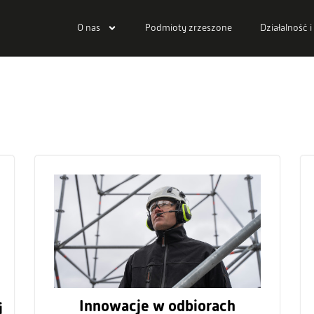
O nas
Podmioty zrzeszone
Działalność i
Innowacje w odbiorach
i