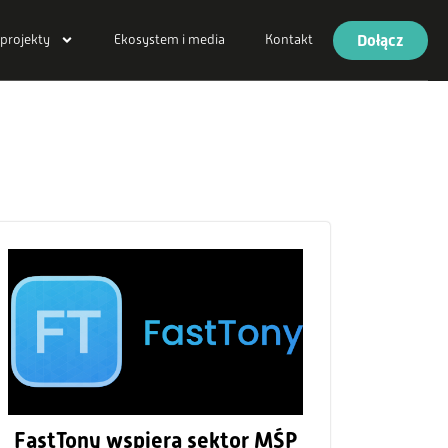
Dołącz
 projekty
Ekosystem i media
Kontakt
FastTony wspiera sektor MŚP