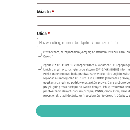
Miasto
*
Ulica
*
Oświadczam, że zapoznałem(-am) się ze statutem Związku Firm Innowac
Growth"
Zgodnie z art. 13 ust. 1 i 2 Rozporządzenia Parlamentu Europejski
takich danych oraz uchylenia dyrektywy 95/46/WE (RODO) informuj
Polska Dane osobowe będą przetwarzane w celu rekrutacji do Związku
wykonania umowy) oraz art. 6 ust. 1 lit. c) RODO (obowiązek praw
uzyskania danych na podstawie przepisów prawa. Dane osobowe będą
przysługuje prawo dostępu do swoich danych, ich sprostowania, us
przetwarzanie danych narusza przepisy RODO, osoba, której dane d
procesie rekrutacji do Związku Pracodawców "To Growth". Oświadcz