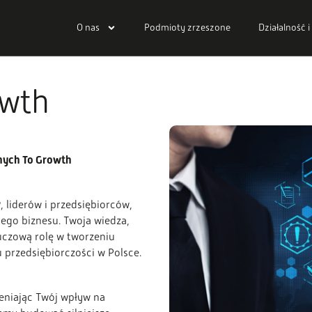
O nas
Podmioty zrzeszone
Działalność i
owth
nych To Growth
w
, liderów i przedsiębiorców,
nego biznesu. Twoja wiedza,
czową rolę w tworzeniu
przedsiębiorczości w Polsce.
eniając Twój wpływ na