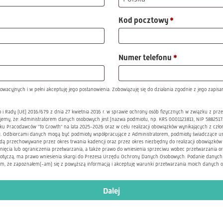
Kod pocztowy
*
Numer telefonu
*
yjnych i w pełni akceptuję jego postanowienia. Zobowiązuję się do działania zgodnie z jego zapisami 
ego i Rady (UE) 2016/679 z dnia 27 kwietnia 2016 r. w sprawie ochrony osób fizycznych w związku z
emy, że: Administratorem danych osobowych jest [nazwa podmiotu, np. KRS 0001123813, NIP 5882517
 Pracodawców "To Growth" na lata 2025-2026 oraz w celu realizacji obowiązków wynikających z członko
ny). Odbiorcami danych mogą być podmioty współpracujące z Administratorem, podmioty świadczące us
 przechowywane przez okres trwania kadencji oraz przez okres niezbędny do realizacji obowiązków w
unięcia lub ograniczenia przetwarzania, a także prawo do wniesienia sprzeciwu wobec przetwarzania
otyczą, ma prawo wniesienia skargi do Prezesa Urzędu Ochrony Danych Osobowych. Podanie danych je
am, że zapoznałem(-am) się z powyższą informacją i akceptuję warunki przetwarzania moich danych 