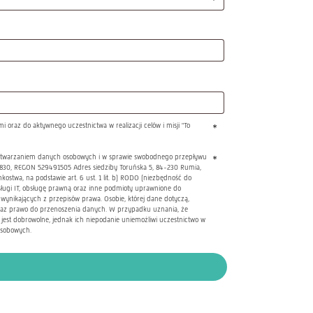
oraz do aktywnego uczestnictwa w realizacji celów i misji "To
*
 przetwarzaniem danych osobowych i w sprawie swobodnego przepływu
*
830, REGON 529491505 Adres siedziby Toruńska 5, 84-230 Rumia,
stwa, na podstawie art. 6 ust. 1 lit. b) RODO (niezbędność do
ługi IT, obsługę prawną oraz inne podmioty uprawnione do
ynikających z przepisów prawa. Osobie, której dane dotyczą,
 oraz prawo do przenoszenia danych. W przypadku uznania, że
st dobrowolne, jednak ich niepodanie uniemożliwi uczestnictwo w
osobowych.