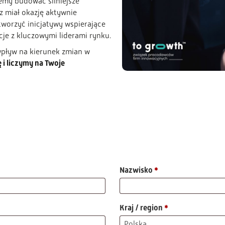
emy budować silniejsze
z miał okazję aktywnie
tworzyć inicjatywy wspierające
cje z kluczowymi liderami rynku.
 wpływ na kierunek zmian w
i liczymy na Twoje
Nazwisko
*
Kraj / region
*
Polska