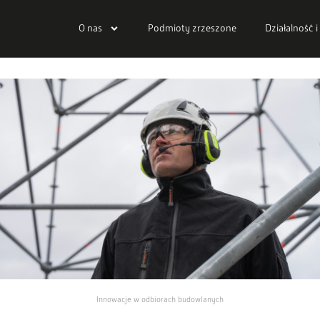
O nas
Podmioty zrzeszone
Działalność i
Innowacje w odbiorach budowlanych