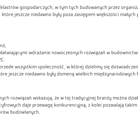
 klastrów gospodarczych, w tym tych budowanych przez organiz
, które jeszcze niedawno były poza zasięgiem większości małyc
nż,
łatwiającymi wdrażanie nowoczesnych rozwiązań w budownictwi
2C.
e przede wszystkim społeczność, w której dzielimy się doświadcze
tóre jeszcze niedawno były domeną wielkich międzynarodowych fi
h rozwiązań wskazują, że w tej tradycyjnej branży można działa
i cyfrowych daje przewagę konkurencyjną, z kolei pozwalają taki
iorów budowlanych.