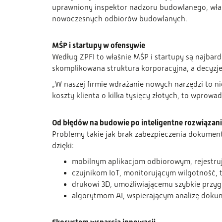
uprawniony inspektor nadzoru budowlanego, właś
nowoczesnych odbiorów budowlanych.
MŚP i startupy w ofensywie
Według ZPFI to właśnie MŚP i startupy są najbard
skomplikowana struktura korporacyjna, a decyzje
„W naszej firmie wdrażanie nowych narzędzi to nie 
koszty klienta o kilka tysięcy złotych, to wprowa
Od błędów na budowie po inteligentne rozwiązan
Problemy takie jak brak zabezpieczenia dokument
dzięki:
mobilnym aplikacjom odbiorowym, rejestruj
czujnikom IoT, monitorującym wilgotność, t
drukowi 3D, umożliwiającemu szybkie przy
algorytmom AI, wspierającym analizę dokum