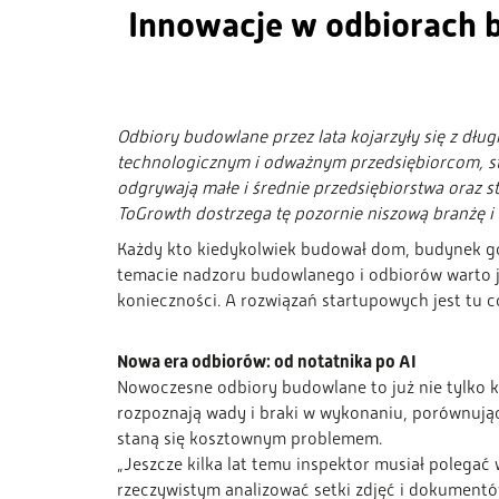
Innowacje w odbiorach 
Odbiory budowlane przez lata kojarzyły się z dłu
technologicznym i odważnym przedsiębiorcom, sta
odgrywają małe i średnie przedsiębiorstwa oraz 
ToGrowth dostrzega tę pozornie niszową branżę i
Każdy kto kiedykolwiek budował dom, budynek go
temacie nadzoru budowlanego i odbiorów warto j
konieczności. A rozwiązań startupowych jest tu 
Nowa era odbiorów: od notatnika po AI
Nowoczesne odbiory budowlane to już nie tylko ko
rozpoznają wady i braki w wykonaniu, porównując
staną się kosztownym problemem.
„Jeszcze kilka lat temu inspektor musiał polegać
rzeczywistym analizować setki zdjęć i dokumentów