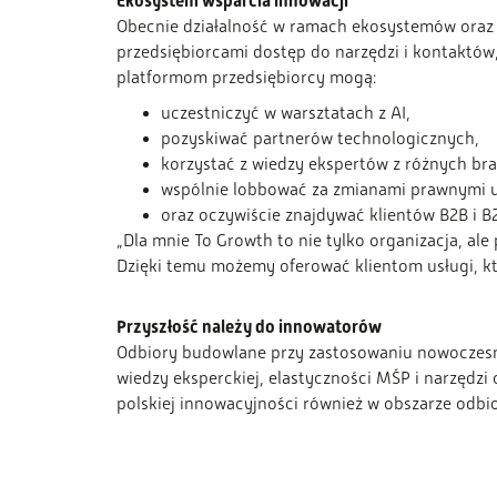
Ekosystem wsparcia innowacji
Obecnie działalność w ramach ekosystemów oraz
przedsiębiorcami dostęp do narzędzi i kontaktów
platformom przedsiębiorcy mogą:
uczestniczyć w warsztatach z AI,
pozyskiwać partnerów technologicznych,
korzystać z wiedzy ekspertów z różnych bra
wspólnie lobbować za zmianami prawnymi u
oraz oczywiście znajdywać klientów B2B i B
„Dla mnie To Growth to nie tylko organizacja, al
Dzięki temu możemy oferować klientom usługi, k
Przyszłość należy do innowatorów
Odbiory budowlane przy zastosowaniu nowoczesnyc
wiedzy eksperckiej, elastyczności MŚP i narzędz
polskiej innowacyjności również w obszarze odb