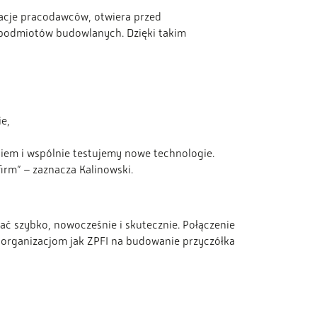
acje pracodawców, otwiera przed
h podmiotów budowlanych. Dzięki takim
e,
niem i wspólnie testujemy nowe technologie.
rm” – zaznacza Kalinowski.
ć szybko, nowocześnie i skutecznie. Połączenie
m organizacjom jak ZPFI na budowanie przyczółka