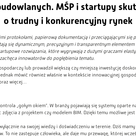
budowlanych. MŚP i startupy sku
o trudny i konkurencyjny rynek
gimi protokołami, papierową dokumentacją i przeciągającymi się 
ją się dynamicznym, precyzyjnym i transparentnym elementem inw
startupowe rozwiązania, które wygrywają z dużymi graczami elast
 zachęca innowatorów do pogłębienia tematu.
spodarczy lub prowadził większą czy mniejszą inwestycję doskon
ednak mówić również właśnie w kontekście innowacyjnej gospodar
coraz więcej…
ntrola „gołym okiem”. W branży pojawiają się systemy oparte na 
 zdjęcia z projektem czy modelem BIM. Dzięki temu możliwe jes
 wyłącznie na swojej wiedzy i doświadczeniu w terenie. Dziś mamy
. To nie zastępuje człowieka, ale daje mu przewagę, której wcześ