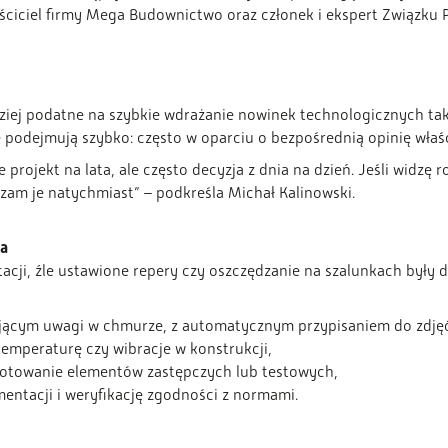
ciciel firmy Mega Budownictwo oraz członek i ekspert Związku
ziej podatne na szybkie wdrażanie nowinek technologicznych także
 podejmują szybko: często w oparciu o bezpośrednią opinię właśc
projekt na lata, ale często decyzja z dnia na dzień. Jeśli widzę r
dzam je natychmiast” – podkreśla Michał Kalinowski.
ia
acji, źle ustawione repery czy oszczędzanie na szalunkach były 
ącym uwagi w chmurze, z automatycznym przypisaniem do zdjęć i
emperaturę czy wibracje w konstrukcji,
gotowanie elementów zastępczych lub testowych,
entacji i weryfikację zgodności z normami.