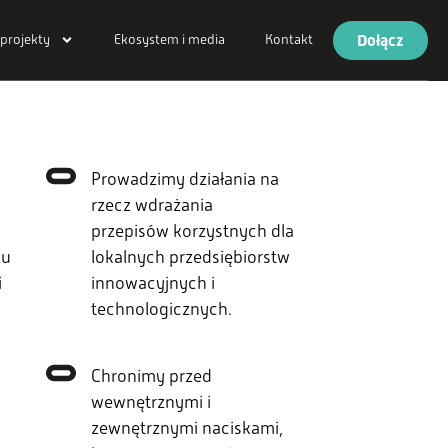
Dołącz
 projekty
Ekosystem i media
Kontakt
Prowadzimy działania na
rzecz wdrażania
przepisów korzystnych dla
lu
lokalnych przedsiębiorstw
i
innowacyjnych i
technologicznych.
w
Chronimy przed
wewnętrznymi i
zewnętrznymi naciskami,