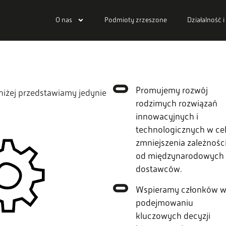
O nas
Podmioty zrzeszone
Działalność i
Promujemy rozwój
oniżej przedstawiamy jedynie
rodzimych rozwiązań
innowacyjnych i
technologicznych w ce
zmniejszenia zależnośc
od międzynarodowych
dostawców.
Wspieramy członków 
podejmowaniu
kluczowych decyzji