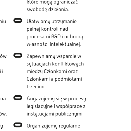
które mogą ograniczać
swobodę działania.
niu
Ułatwiamy utrzymanie
pełnej kontroli nad
procesami R&D i ochroną
własności intelektualnej.
ków
Zapewniamy wsparcie w
sytuacjach konfliktowych
 i
między Członkami oraz
Członkami a podmiotami
trzecimi.
 na
Angażujemy się w procesy
legislacyjne i współpracę z
ów.
instytucjami publicznymi.
wy
Organizujemy regularne