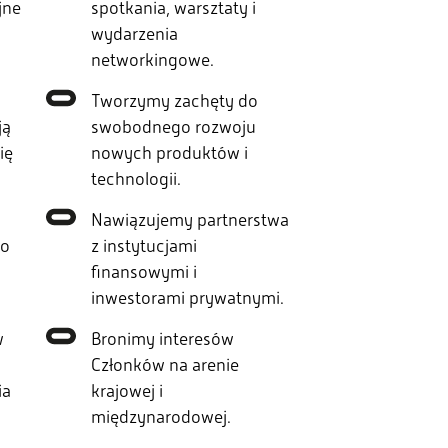
jne
spotkania, warsztaty i
wydarzenia
networkingowe.
Tworzymy zachęty do
ją
swobodnego rozwoju
ię
nowych produktów i
technologii.
Nawiązujemy partnerstwa
do
z instytucjami
finansowymi i
inwestorami prywatnymi.
w
Bronimy interesów
Członków na arenie
ia
krajowej i
międzynarodowej.